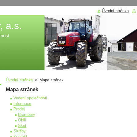
Úvodní stránka
 a.s.
čnost
Úvodní stránka
>
Mapa stránek
Mapa stránek
Vedení společnosti
Informace
Prodej
Brambory
Obilí
Skot
Služby
Kontakt