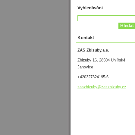
Vyhledávání
Kontakt
ZAS Zbizuby,a.s.
Zbizuby 16, 28504 Uhlířské
Janovice
+420327324195-6
zaszbizu
by@zaszb
izuby.cz